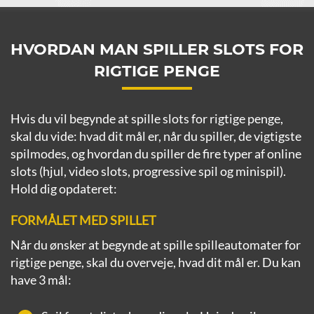
HVORDAN MAN SPILLER SLOTS FOR
RIGTIGE PENGE
Hvis du vil begynde at spille slots for rigtige penge,
skal du vide: hvad dit mål er, når du spiller, de vigtigste
spilmodes, og hvordan du spiller de fire typer af online
slots (hjul, video slots, progressive spil og minispil).
Hold dig opdateret:
FORMÅLET MED SPILLET
Når du ønsker at begynde at spille spilleautomater for
rigtige penge, skal du overveje, hvad dit mål er. Du kan
have 3 mål: