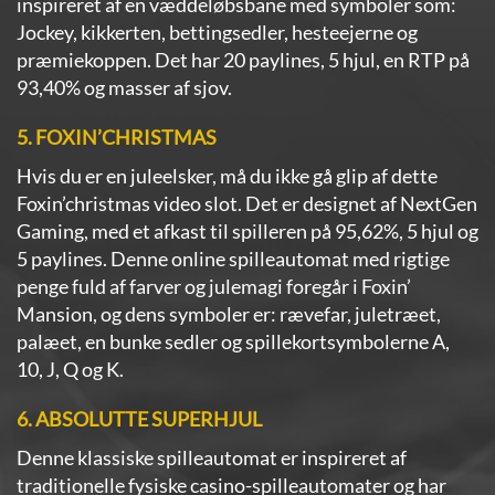
inspireret af en væddeløbsbane med symboler som:
Jockey, kikkerten, bettingsedler, hesteejerne og
præmiekoppen. Det har 20 paylines, 5 hjul, en RTP på
93,40% og masser af sjov.
5. FOXIN’CHRISTMAS
Hvis du er en juleelsker, må du ikke gå glip af dette
Foxin’christmas video slot. Det er designet af NextGen
Gaming, med et afkast til spilleren på 95,62%, 5 hjul og
5 paylines. Denne online spilleautomat med rigtige
penge fuld af farver og julemagi foregår i Foxin’
Mansion, og dens symboler er: rævefar, juletræet,
palæet, en bunke sedler og spillekortsymbolerne A,
10, J, Q og K.
6. ABSOLUTTE SUPERHJUL
Denne klassiske spilleautomat er inspireret af
traditionelle fysiske casino-spilleautomater og har