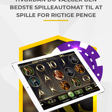
BEDSTE SPILLEAUTOMAT TIL AT
SPILLE FOR RIGTIGE PENGE