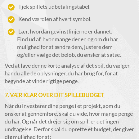
Tjek spillets udbetalingstabel.
Kend værdien af hvert symbol.
Lær, hvordan gevinstlinjerne er dannet.
Find ud af, hvor mange der er, og om du har
mulighed for at ændre dem, justere dem
og/eller vælge det beløb, du ønsker at satse.
Ved at lave denne korte analyse af det spil, du vælger,
har du alle de oplysninger, du har brug for, for at
begynde at vinde rigtige penge.
7. VÆR KLAR OVER DIT SPILLEBUDGET
Når du investerer dine penge i et projekt, som du
ønsker at gennemføre, skal du vide, hvor mange penge
du har. Og når det drejer sig om spil, er det ingen
undtagelse. Derfor skal du oprette et budget, der giver
dig mulighed for at: