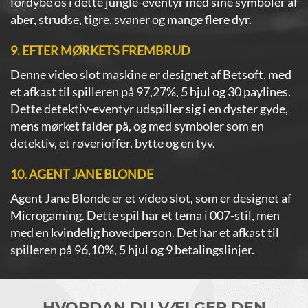
fordybe os i dette jungle-eventyr med sine symboler af
aber, strudse, tigre, svaner og mange flere dyr.
9. EFTER MØRKETS FREMBRUD
Denne video slot maskine er designet af Betsoft, med
et afkast til spilleren på 97,27%, 5 hjul og 30 paylines.
Dette detektiv-eventyr udspiller sig i en dyster gyde,
mens mørket falder på, og med symboler som en
detektiv, et røverioffer, bytte og en tyv.
10. AGENT JANE BLONDE
Agent Jane Blonde er et video slot, som er designet af
Microgaming. Dette spil har et tema i 007-stil, men
med en kvindelig hovedperson. Det har et afkast til
spilleren på 96,10%, 5 hjul og 9 betalingslinjer.
HVORDAN DU VÆLGER DEN