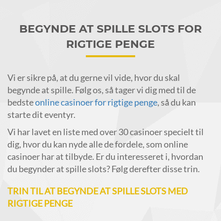
BEGYNDE AT SPILLE SLOTS FOR
RIGTIGE PENGE
Vi er sikre på, at du gerne vil vide, hvor du skal
begynde at spille. Følg os, så tager vi dig med til de
bedste
online casinoer for rigtige penge
, så du kan
starte dit eventyr.
Vi har lavet en liste med over 30 casinoer specielt til
dig, hvor du kan nyde alle de fordele, som online
casinoer har at tilbyde. Er du interesseret i, hvordan
du begynder at spille slots? Følg derefter disse trin.
TRIN TIL AT BEGYNDE AT SPILLE SLOTS MED
RIGTIGE PENGE