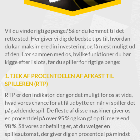
Vil du vinde rigtige penge? Så er du kommet til det
rette sted. Her giver vi dig de bedste tips til, hvordan
du kan maksimere din investering og få mest muligt ud
af den. Lær sammen med os, hvilke funktioner du bør
kigge efter i slots, før du spiller for rigtige penge:
1. TJEK AF PROCENTDELEN AF AFKAST TIL
SPILLEREN (RTP)
RTP er den indikator, der gør det muligt for os at vide,
hvad vores chance for at få udbytte er, når vi spiller det
pågældende spil. De fleste af disse maskiner giver os
en procentdel på over 95 % og kan gå op til mere end
98 %. Så vores anbefaling er, at du vælger en
spilleautomat, der giver dig en procentdel på mindst