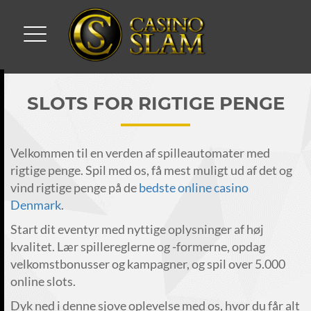
SLOTS FOR RIGTIGE PENGE
Velkommen til en verden af spilleautomater med
rigtige penge. Spil med os, få mest muligt ud af det og
vind rigtige penge på de
bedste online casino
Denmark
.
Start dit eventyr med nyttige oplysninger af høj
kvalitet. Lær spillereglerne og -formerne, opdag
velkomstbonusser og kampagner, og spil over 5.000
online slots.
Dyk ned i denne sjove oplevelse med os, hvor du får alt