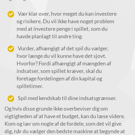
Vær klar over, hvor meget du kan investere
og risikere. Du vil ikke have noget problem
med at investere penge i spillet, som du
havde planlagt til andre ting.
Vurder, afhængigt af det spil du vælger,
hvor længe du vil kunne have det sjovt.
Hvorfor? Fordi afhængigt af mængden af
indsatser, som spillet kræver, skal du
foretage fordelingen af din kapital og
spilletimer.
Spil med kendskab til dine indsatsgrænser.
Og hvis disse grunde ikke overbeviser dig om
vigtigheden af at have et budget, kan du læse videre.
Kom og lær om nogle af de fordele, som det vil give
dig, når du vælger den bedste maskine at begynde at