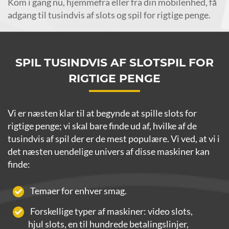
Kom i gang nu, hjemmefra eller fra din mobilenhed, få
adgang til tusindvis af slots og spil for rigtige penge.
SPIL TUSINDVIS AF SLOTSPIL FOR
RIGTIGE PENGE
Vi er næsten klar til at begynde at spille slots for
rigtige penge; vi skal bare finde ud af, hvilke af de
tusindvis af spil der er de mest populære. Vi ved, at vi i
det næsten uendelige univers af disse maskiner kan
finde:
Temaer for enhver smag.
Forskellige typer af maskiner: video slots,
hjul slots, en til hundrede betalingslinjer,