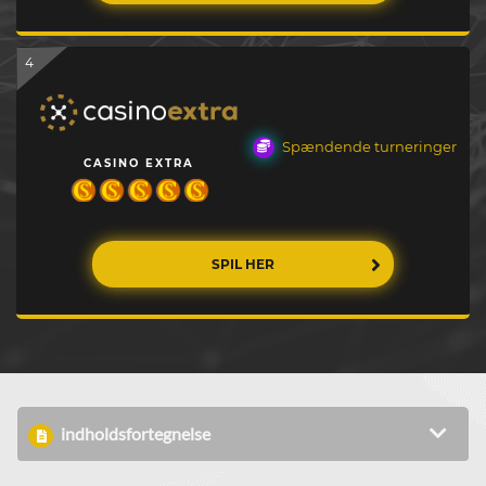
4
Spændende turneringer
CASINO EXTRA
SPIL HER
indholdsfortegnelse