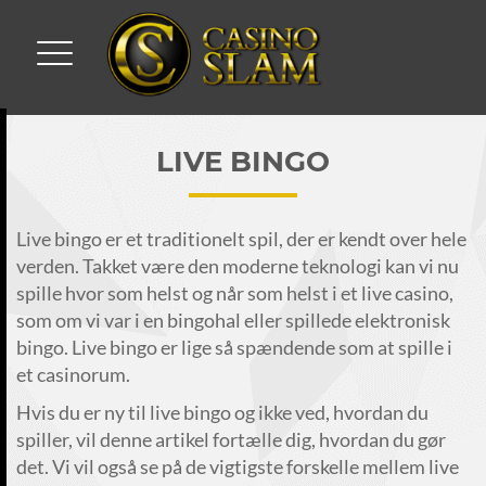
LIVE BINGO
Live bingo er et traditionelt spil, der er kendt over hele
verden. Takket være den moderne teknologi kan vi nu
spille hvor som helst og når som helst i et live casino,
som om vi var i en bingohal eller spillede elektronisk
bingo. Live bingo er lige så spændende som at spille i
et casinorum.
Hvis du er ny til live bingo og ikke ved, hvordan du
spiller, vil denne artikel fortælle dig, hvordan du gør
det. Vi vil også se på de vigtigste forskelle mellem live