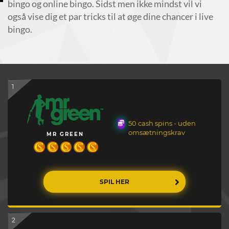
bingo og online bingo. Sidst men ikke mindst vil vi
også vise dig et par tricks til at øge dine chancer i live
bingo.
1
50 cash spins - uden
omsætningskrav
MR GREEN
SPIL HER
2