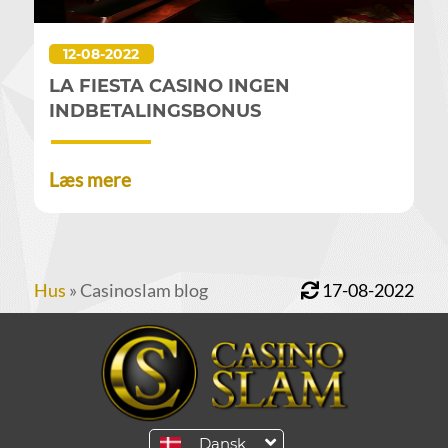
12-08-2022
LA FIESTA CASINO INGEN
INDBETALINGSBONUS
Læs mere
Hus
»
Casinoslam blog
17-08-2022
Dansk