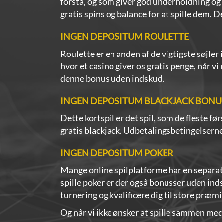
forstå, og som giver god underholdning og
gratis spins og balance for at spille dem. 
INGEN DEPOSITUM ROULETTE
Roulette er en anden af de vigtigste søjler 
hvor et casino giver os gratis penge, når vi
denne bonus uden indskud.
INGEN DEPOSITUM BLACKJACK BONU
Dette kortspil er det spil, som de fleste fø
gratis blackjack. Udbetalingsbetingelserne v
INGEN DEPOSITUM POKER
Mange online spilplatforme har en separat a
spille poker er der også bonusser uden inds
turnering og kvalificere dig til store præm
Og når vi ikke ønsker at spille sammen med 