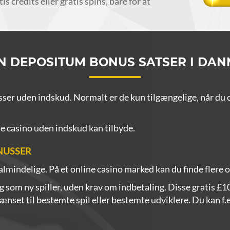
s credits eller gratis spins, bare for at
N DEPOSITUM BONUS SATSER I DA
usser uden indskud. Normalt er de kun tilgængelige, når du
ne casino uden indskud kan tilbyde.
NUSSER
lmindelige. På et online casino marked kan du finde flere o
dig som ny spiller, uden krav om indbetaling. Disse gratis £
ænset til bestemte spil eller bestemte udviklere. Du kan f.