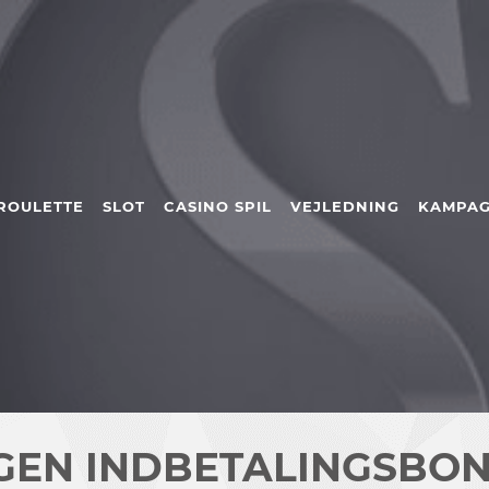
ROULETTE
SLOT
CASINO SPIL
VEJLEDNING
KAMPA
GEN INDBETALINGSBO