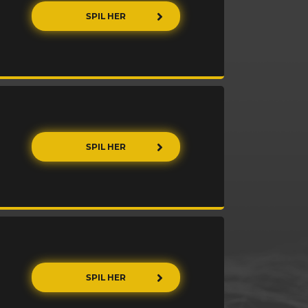
SPIL HER
SPIL HER
SPIL HER