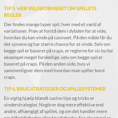
TIP 5. VÆR VELINFORMERET OM SPILLETS
REGLER
Der findes mange typer spil, hver med et væld af
variationer. Prøv at forstå dem i dybden for at vide,
hvordan du kan vinde på casinoet. På den måde får du
det sjovere og har større chance for at vinde. Selv om
begge spil er baseret på craps, er reglerne for sic bo for
eksempel meget forskellige, selv om begge spil er
baseret på craps. På den anden side, hvis vi
sammenligner dem med hvordan man spiller bord
craps.
TIP 6. BRUG STRATEGIER OG SPILLESYSTEMER
En vigtig hjælp blandt casino tips og tricks er
vinderstrategier. Nogle er dog mere effektive end
andre, afhængigt af spillet, og om det handler mere
om tilfældigheder eller færdigheder. For eksempel er