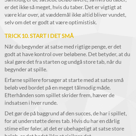
er det ikke så meget, hvis du taber. Det er vigtigt at
være klar over, at væddemål ikke altid bliver vundet,
selv om det er godt at være optimistisk.
TRICK 10. START I DET SMÅ
Når du begynder at satse med rigtige penge, er det
godt at have kontrol over beløbene. Det betyder, at du
skal gøre det fra starten og undgå store tab, når du
begynder at spille.
Erfarne spillere forsøger at starte med at satse små
beløb ved bordet på en meget tålmodig måde.
Efterhånden som spillet skrider frem, hæver de
indsatsen i hver runde.
Det gør de på baggrund af den succes, de har i spillet,
for at understøtte deres tab. Hvis du har en dårlig
stime eller føler, at det er ubehageligt at satse store