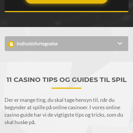
indholdsfortegnelse
11 CASINO TIPS OG GUIDES TIL SPIL
Der er mange ting, du skal tage hensyn til, når du
begynder at spille på online casinoer. I vores online
casino guide har vi de vigtigste tips og tricks, som du
skal huske på.