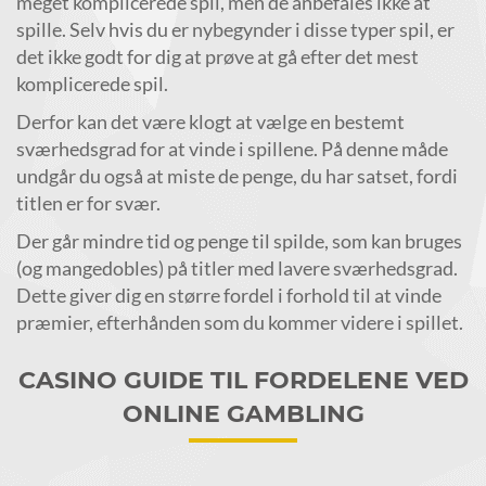
meget komplicerede spil, men de anbefales ikke at
spille. Selv hvis du er nybegynder i disse typer spil, er
det ikke godt for dig at prøve at gå efter det mest
komplicerede spil.
Derfor kan det være klogt at vælge en bestemt
sværhedsgrad for at vinde i spillene. På denne måde
undgår du også at miste de penge, du har satset, fordi
titlen er for svær.
Der går mindre tid og penge til spilde, som kan bruges
(og mangedobles) på titler med lavere sværhedsgrad.
Dette giver dig en større fordel i forhold til at vinde
præmier, efterhånden som du kommer videre i spillet.
CASINO GUIDE TIL FORDELENE VED
ONLINE GAMBLING